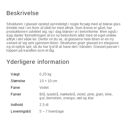
Beskrivelse
Strukturen i glasset opstod oprindeligt i nogle forsøg med at blæse glas
direkte ned i en form af vådt ler med aftryk. Som årene er gået, har
produktionen udviklet sig, og i dag blæser vi i betonforme. Men også i
dag starter fremstillingen af en ny betonform altid med sit eget unikke
aftryk i det våde ler. Derfor vil du se, at glassene hele tiden er en ny
variant af sig selv igennem tiden. Strukturen giver glasset en elegance
og et optisk spil, så du har lyst til at have det i hånden. Glasset passer i
toppen på karaflen som et låg.
Yderligere information
Vægt
0,25 kg
Størrelse
10 × 10 cm
Farve
Voilet
Farver
Blå, lyseblå, mørkeblå, violet, pink, grøn, lime,
gul, bernstein, orange, rød og klar
Indhold
2,5 dl
Leveringstid
5 – 7 hverdage