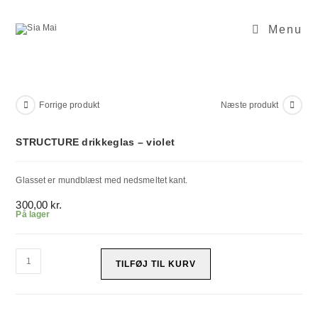
Skip
to
content
Menu
Forrige produkt
Næste produkt
STRUCTURE drikkeglas – violet
Glasset er mundblæst med nedsmeltet kant.
300,00
kr.
På lager
STRUCTURE
drikkeglas
TILFØJ TIL KURV
-
violet
antal