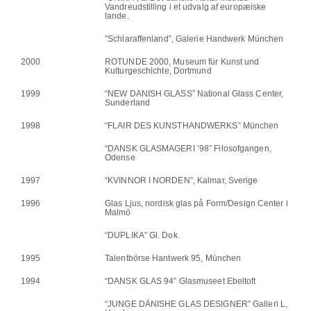
Vandreudstilling i et udvalg af europæiske
lande.
”Schlaraffenland”, Galerie Handwerk München
2000
ROTUNDE 2000, Museum für Kunst und
Kulturgeschichte, Dortmund
1999
“NEW DANISH GLASS” National Glass Center,
Sunderland
1998
“FLAIR DES KUNSTHANDWERKS” München
“DANSK GLASMAGERI ’98” Filosofgangen,
Odense
1997
“KVINNOR I NORDEN”, Kalmar, Sverige
1996
Glas Ljus, nordisk glas på Form/Design Center i
Malmö
“DUPLIKA” Gl. Dok.
1995
Talentbörse Hantwerk 95, München
1994
“DANSK GLAS 94” Glasmuseet Ebeltoft
“JUNGE DÄNISHE GLAS DESIGNER” Galleri L,