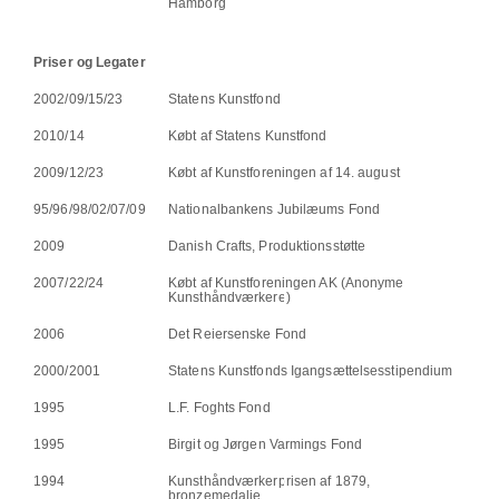
Hamborg
Priser og Legater
2002/09/15/23
Statens Kunstfond
2010/14
Købt af Statens Kunstfond
2009/12/23
Købt af Kunstforeningen af 14. august
95/96/98/02/07/09
Nationalbankens Jubilæums Fond
2009
Danish Crafts, Produktionsstøtte
2007/22/24
Købt af Kunstforeningen AK (Anonyme
Kunsthåndværkere)
2006
Det Reiersenske Fond
2000/2001
Statens Kunstfonds Igangsættelsesstipendium
1995
L.F. Foghts Fond
1995
Birgit og Jørgen Varmings Fond
1994
Kunsthåndværkerprisen af 1879,
bronzemedalje