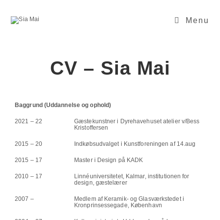
Menu
CV – Sia Mai
Baggrund (Uddannelse og ophold)
2021 – 22
Gæstekunstner i Dyrehavehuset atelier v/Bess
Kristoffersen
2015 – 20
Indkøbsudvalget i Kunstforeningen af 14.aug
2015 – 17
Master i Design på KADK
2010 – 17
Linnéuniversitetet, Kalmar, institutionen for
design, gæstelærer
2007 –
Medlem af Keramik- og Glasværkstedet i
Kronprinsessegade, København