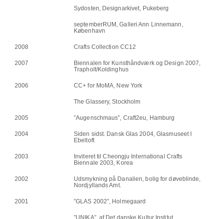
Sydosten, Designarkivet, Pukeberg
septemberRUM, Galleri Ann Linnemann,
København
2008
Crafts Collection CC12
2007
Biennalen for Kunsthåndværk og Design 2007,
Trapholt/Koldinghus
2006
CC+ for MoMA, New York
The Glassery, Stockholm
2005
”Augenschmaus”, Craft2eu, Hamburg
2004
Siden sidst. Dansk Glas 2004, Glasmuseet I
Ebeltoft
2003
Inviteret til Cheongju International Crafts
Biennale 2003, Korea
2002
Udsmykning på Danalien, bolig for døveblinde,
Nordjyllands Amt.
2001
”GLAS 2002”, Holmegaard
”UNIKA”, af Det danske Kultur Institut.