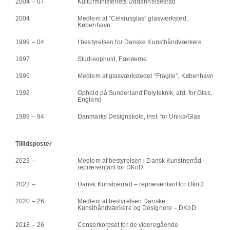
2004 – 07
Kulturministeriets Uddannelsesråd
2004
Medlem af ”Celsiusglas” glasværksted,
København
1999 – 04
I bestyrelsen for Danske Kunsthåndværkere
1997
Studieophold, Færøerne
1995
Medlem af glasværkstedet “Fragile”, København
1992
Ophold på Sunderland Polyteknik, afd. for Glas,
England
1989 – 94
Danmarks Designskole, inst. for Unika/Glas
Tillidsposter
2023 –
Medlem af bestyrelsen i Dansk Kunstnerråd –
repræsentant for DKoD
2022 –
Dansk Kunstnerråd – repræsentant for DkoD
2020 – 26
Medlem af bestyrelsen Danske
Kunsthåndværkere og Designere – DKoD
2018 – 26
Censorkorpset for de videregående