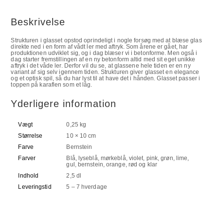
Beskrivelse
Strukturen i glasset opstod oprindeligt i nogle forsøg med at blæse glas
direkte ned i en form af vådt ler med aftryk. Som årene er gået, har
produktionen udviklet sig, og i dag blæser vi i betonforme. Men også i
dag starter fremstillingen af en ny betonform altid med sit eget unikke
aftryk i det våde ler. Derfor vil du se, at glassene hele tiden er en ny
variant af sig selv igennem tiden. Strukturen giver glasset en elegance
og et optisk spil, så du har lyst til at have det i hånden. Glasset passer i
toppen på karaflen som et låg.
Yderligere information
Vægt
0,25 kg
Størrelse
10 × 10 cm
Farve
Bernstein
Farver
Blå, lyseblå, mørkeblå, violet, pink, grøn, lime,
gul, bernstein, orange, rød og klar
Indhold
2,5 dl
Leveringstid
5 – 7 hverdage