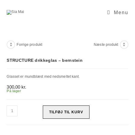
Skip
to
content
Menu
Forrige produkt
Næste produkt
STRUCTURE drikkeglas – bernstein
Glasset er mundblæst med nedsmeltet kant.
300,00
kr.
På lager
STRUCTURE
drikkeglas
TILFØJ TIL KURV
-
bernstein
antal