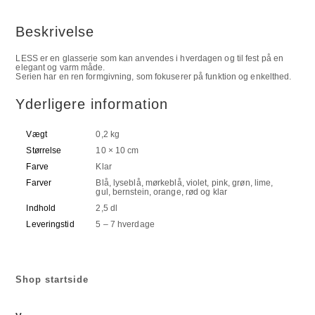
Beskrivelse
LESS er en glasserie som kan anvendes i hverdagen og til fest på en
elegant og varm måde.
Serien har en ren formgivning, som fokuserer på funktion og enkelthed.
Yderligere information
Vægt
0,2 kg
Størrelse
10 × 10 cm
Farve
Klar
Farver
Blå, lyseblå, mørkeblå, violet, pink, grøn, lime,
gul, bernstein, orange, rød og klar
Indhold
2,5 dl
Leveringstid
5 – 7 hverdage
Shop startside