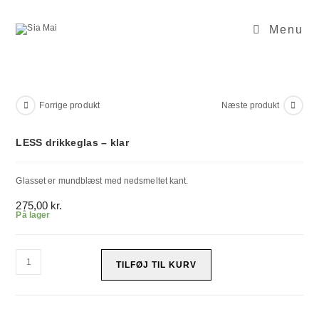
Skip
to
content
Menu
Forrige produkt
Næste produkt
LESS drikkeglas – klar
Glasset er mundblæst med nedsmeltet kant.
275,00
kr.
På lager
LESS
drikkeglas
TILFØJ TIL KURV
-
klar
antal